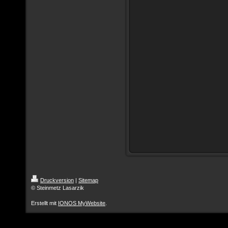
Druckversion
|
Sitemap
© Steinmetz Lasarzik
Erstellt mit
IONOS MyWebsite
.