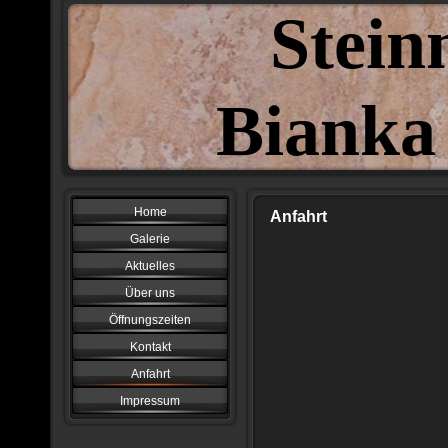
Stein
Bianka
Boize
Home
Anfahrt
Galerie
Aktuelles
Über uns
Öffnungszeiten
Kontakt
Anfahrt
Impressum